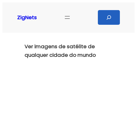
Pular
para
Search
ZigNets
o
conteúdo
Ver imagens de satélite de
qualquer cidade do mundo