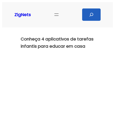
Pular
para
Search
ZigNets
o
conteúdo
Conheça 4 aplicativos de tarefas
infantis para educar em casa